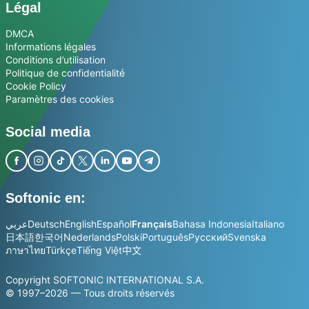
Légal
DMCA
Informations légales
Conditions d’utilisation
Politique de confidentialité
Cookie Policy
Paramètres des cookies
Social media
Softonic en:
عربي
Deutsch
English
Español
Français
Bahasa Indonesia
Italiano
日本語
한국어
Nederlands
Polski
Português
Русский
Svenska
ภาษาไทย
Türkçe
Tiếng Việt
中文
Copyright SOFTONIC INTERNATIONAL S.A.
© 1997–2026 — Tous droits réservés