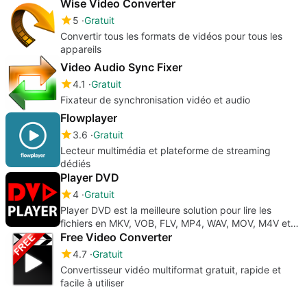
Wise Video Converter
5
Gratuit
Convertir tous les formats de vidéos pour tous les
appareils
Video Audio Sync Fixer
4.1
Gratuit
Fixateur de synchronisation vidéo et audio
Flowplayer
3.6
Gratuit
Lecteur multimédia et plateforme de streaming
dédiés
Player DVD
4
Gratuit
Player DVD est la meilleure solution pour lire les
fichiers en MKV, VOB, FLV, MP4, WAV, MOV, M4V et
autres formats audio/vidéo populaires.
Free Video Converter
4.7
Gratuit
Convertisseur vidéo multiformat gratuit, rapide et
facile à utiliser