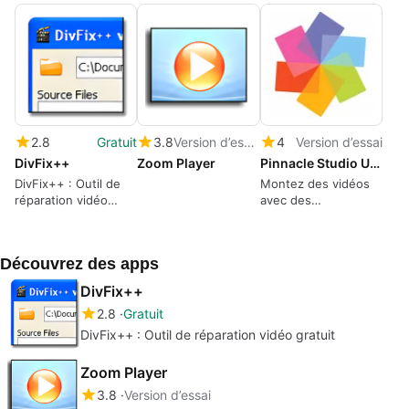
2.8
Gratuit
3.8
Version d’essai
4
Version d’essai
DivFix++
Zoom Player
Pinnacle Studio Ultimate
DivFix++ : Outil de
Montez des vidéos
réparation vidéo
avec des
gratuit
fonctionnalités
sophistiquées dans
Pinnacle Studio
Découvrez des apps
Ultimate
DivFix++
2.8
Gratuit
DivFix++ : Outil de réparation vidéo gratuit
Zoom Player
3.8
Version d’essai